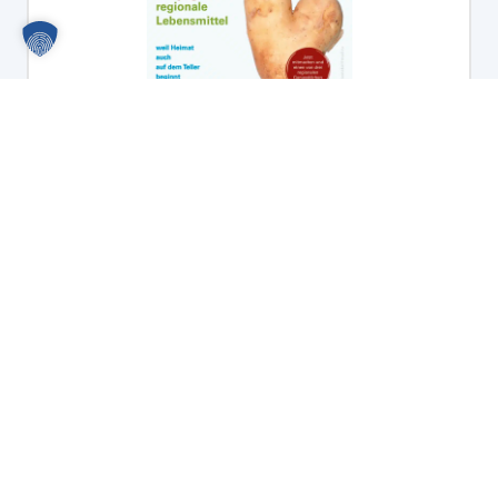
Fotowettbewerb des AELF Augsburg:
Gewinne einen von drei regionalen
Genusskörben!
Mehr lesen
Alle Nachrichten lesen