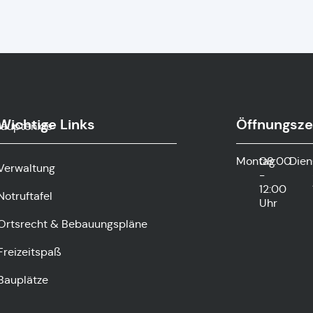
Wichtige Links
Öffnungsze
haupten.de
Montag
08:00
Dien
Verwaltung
-
12:00
Notruftafel
Uhr
Ortsrecht & Bebauungspläne
Freizeitspaß
Bauplätze