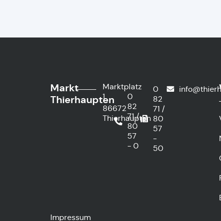
Markt
Marktplatz
0
info@thier
1
0
Thierhaupten
82
82
86672
71 /
71 /
Thierhaupten
80
80
57
57
-
- 0
50
Impressum