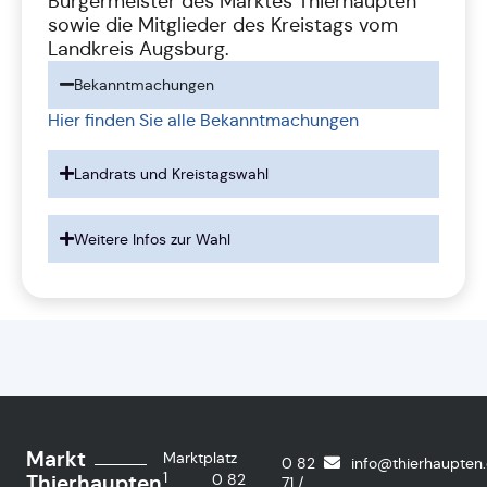
Bürgermeister des Marktes Thierhaupten
sowie die Mitglieder des Kreistags vom
Landkreis Augsburg.
Bekanntmachungen
Hier finden Sie alle Bekanntmachungen
Landrats und Kreistagswahl
Weitere Infos zur Wahl
Markt
Marktplatz
0 82
info@thierhaupten
1
Thierhaupten
0 82
71 /