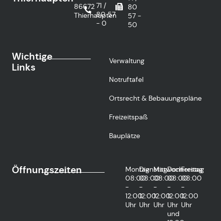
71 /
86672
80
80 57
Thierhaupten
57 -
- 0
50
Wichtige
Verwaltung
Links
Notruftafel
Ortsrecht & Bebauungspläne
Freizeitspaß
Bauplätze
Öffnungszeiten
Montag
Dienstag
Mittwoch
Donnerstag
Freitag
08:00
08:00
08:00
08:00
08:00
-
-
-
-
-
12:00
12:00
12:00
12:00
12:00
Uhr
Uhr
Uhr
Uhr
Uhr
und