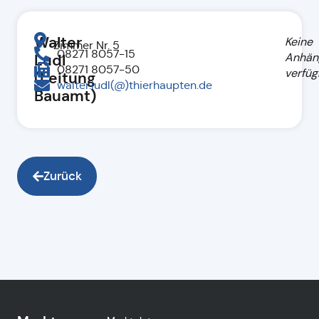
Walter
Keine
Zimmer Nr. 5
08271 8057-15
Anhän
Ludl
08271 8057-50
verfüg
(Leitung
walter.ludl(@)thierhaupten.de
Bauamt)
Zurück