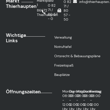
Markt
Marktplatz
0 82
info@thierhaupten
1
Thierhaupten
0 82
71 /
71 /
86672
80
80 57
Thierhaupten
57 -
- 0
50
Wichtige
Verwaltung
Links
Notruftafel
Ortsrecht & Bebauungspläne
Freizeitspaß
Bauplätze
Öffnungszeiten
Montag
Dienstag
Mittwoch
Donnerstag
Freitag
08:00
08:00
08:00
08:00
08:00
-
-
-
-
-
12:00
12:00
12:00
12:00
12:00
Uhr
Uhr
Uhr
Uhr
Uhr