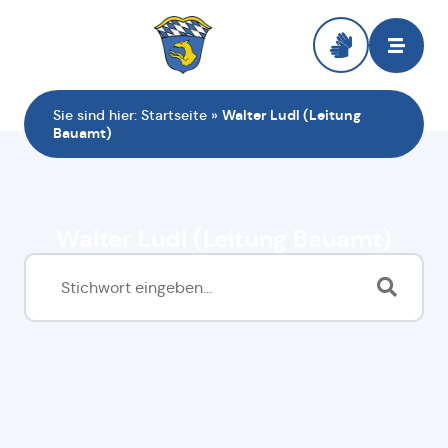
springen
Zur Startseite
Sie sind hier:
Startseite
»
Walter Ludl (Leitung
Bauamt)
Walter Ludl (Leitung Bauamt)