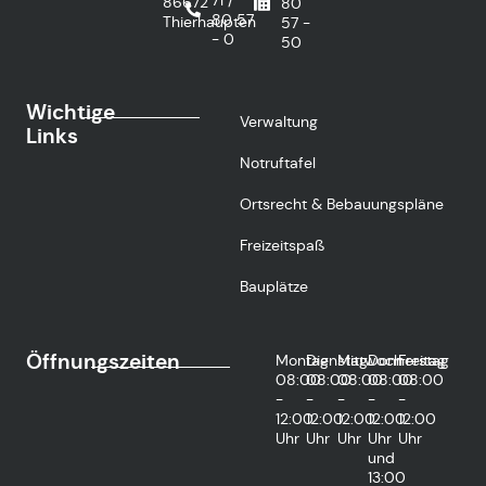
86672
80
80 57
Thierhaupten
57 -
- 0
50
Wichtige
Verwaltung
Links
Notruftafel
Ortsrecht & Bebauungspläne
Freizeitspaß
Bauplätze
Öffnungszeiten
Montag
Dienstag
Mittwoch
Donnerstag
Freitag
08:00
08:00
08:00
08:00
08:00
-
-
-
-
-
12:00
12:00
12:00
12:00
12:00
Uhr
Uhr
Uhr
Uhr
Uhr
und
13:00