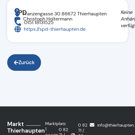
SPD
Keine
Franzengasse 30 86672 Thierhaupten
Christoph Holtermann
Anhän
0151 18131525
verfüg
https://spd-thierhaupten.de
Zurück
Markt
Marktplatz
0 82
info@thierhaupten
1
Thierhaupten
0 82
71 /
71 /