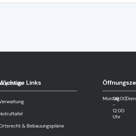
Wichtige Links
Öffnungsze
haupten.de
Montag
08:00
Dien
Verwaltung
-
12:00
Notruftafel
Uhr
Ortsrecht & Bebauungspläne