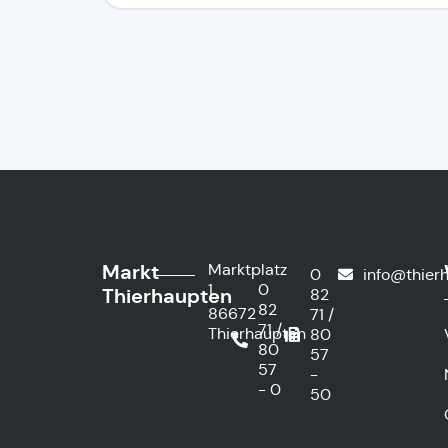
Markt
Marktplatz
0
info@thier
1
0
Thierhaupten
82
82
86672
71 /
71 /
Thierhaupten
80
80
57
57
-
- 0
50