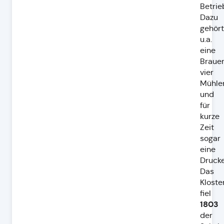
Betrie
Dazu
gehör
u.a.
eine
Brauer
vier
Mühle
und
für
kurze
Zeit
sogar
eine
Drucke
Das
Kloste
fiel
1803
der