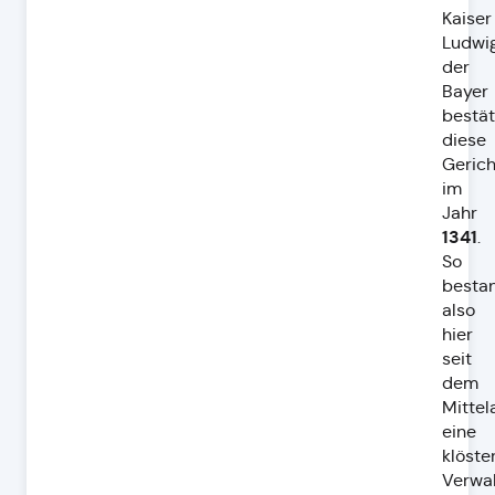
Kaiser
Ludwi
der
Bayer
bestät
diese
Gerich
im
Jahr
1341
.
So
besta
also
hier
seit
dem
Mittel
eine
klöste
Verwal