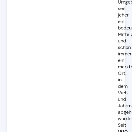
Umge
seit
jeher
ein
bedeu
Mittel
und
schon
immer
ein
marktb
Ort,
in
dem
Vieh-
und
Jahrm
abgeh
wurde
Seit
1610