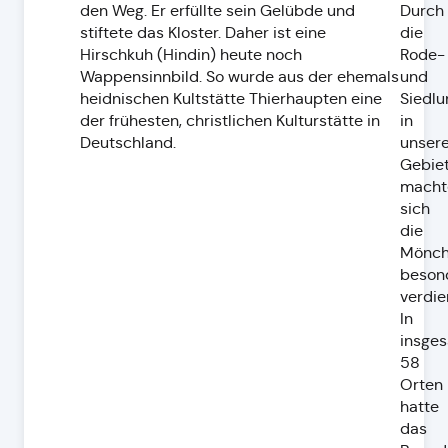
den Weg. Er erfüllte sein Gelübde und
Durch
stiftete das Kloster. Daher ist eine
die
Hirschkuh (Hindin) heute noch
Rode-
Wappensinnbild. So wurde aus der ehemals
und
heidnischen Kultstätte Thierhaupten eine
Siedlu
der frühesten, christlichen Kulturstätte in
in
Deutschland.
unser
Gebie
macht
sich
die
Mönc
beson
verdie
In
insge
58
Orten
hatte
das