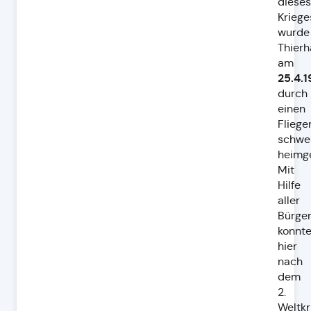
dieses
Kriege
wurde
Thier
am
25.4.
durch
einen
Fliege
schwe
heimg
Mit
Hilfe
aller
Bürge
konnt
hier
nach
dem
2.
Weltkr