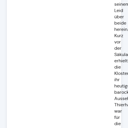
seine
Leid
über
beide
herein
Kurz
vor
der
Säkula
erhielt
die
Kloste
ihr
heutig
baroc
Ausse
Thier
war
für
die