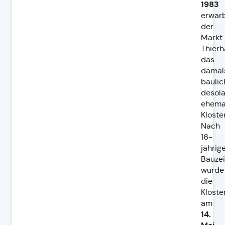
1983
erwar
der
Markt
Thier
das
damal
baulic
desola
ehema
Kloster
Nach
16-
jährig
Bauzei
wurde
die
Kloste
am
14.