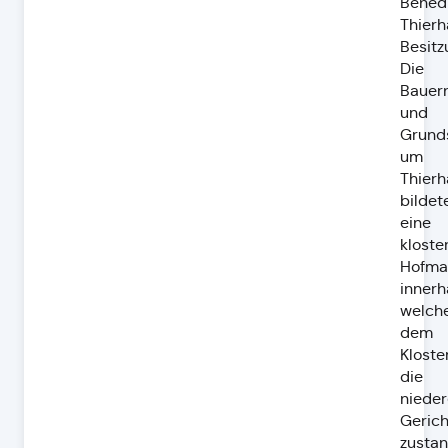
Benedi
Thier
Besitz
Die
Bauer
und
Grund
um
Thier
bildet
eine
kloste
Hofma
innerh
welch
dem
Kloste
die
nieder
Gerich
zustan