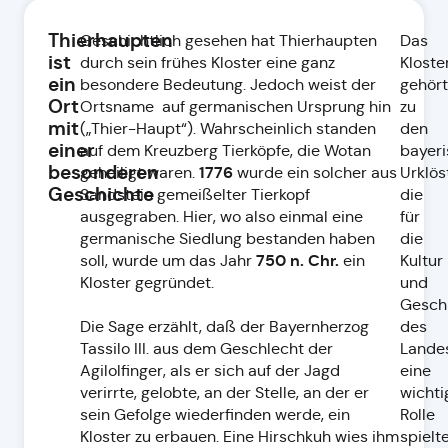
Thierhaupten
Geschichtlich gesehen hat Thierhaupten
Das
ist
durch sein frühes Kloster eine ganz
Kloste
ein
besondere Bedeutung. Jedoch weist der
gehört
Ort
Ortsname auf germanischen Ursprung hin
zu
mit
(„Thier-Haupt“). Wahrscheinlich standen
den
einer
auf dem Kreuzberg Tierköpfe, die Wotan
bayer
besonderen
1776
geheiligt waren.
wurde ein solcher aus
Urklös
Geschichte
Sandstein gemeißelter Tierkopf
die
ausgegraben. Hier, wo also einmal eine
für
germanische Siedlung bestanden haben
die
750 n. Chr.
soll, wurde um das Jahr
ein
Kultur
Kloster gegründet.
und
Gesch
Die Sage erzählt, daß der Bayernherzog
des
Tassilo III. aus dem Geschlecht der
Lande
Agilolfinger, als er sich auf der Jagd
eine
verirrte, gelobte, an der Stelle, an der er
wichti
sein Gefolge wiederfinden werde, ein
Rolle
Kloster zu erbauen. Eine Hirschkuh wies ihm
spielt