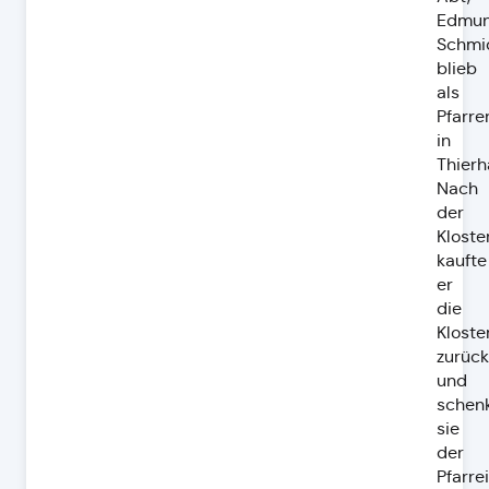
Edmu
Schmi
blieb
als
Pfarre
in
Thierh
Nach
der
Kloste
kaufte
er
die
Kloste
zurück
und
schen
sie
der
Pfarrei