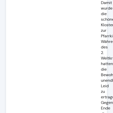
Damit
wurde
die
schön
Kloste
zur
Pfarrk
Währe
des
2.
Weltkr
hatten
die
Bewoh
unend
Leid
zu
ertrag
Gegen
Ende