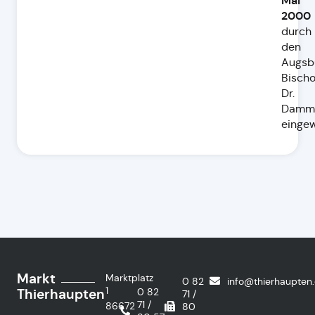
Mai
2000
durch
den
Augsb
Bischo
Dr.
Damme
eingew
Markt
Marktplatz
0 82
info@thierhaupten
1
Thierhaupten
0 82
71 /
71 /
86672
80