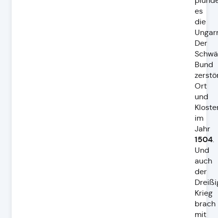
plünd
es
die
Ungarn
Der
Schwä
Bund
zerstö
Ort
und
Kloste
im
Jahr
1504
.
Und
auch
der
Dreißi
Krieg
brach
mit