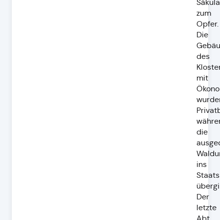
Säkula
zum
Opfer.
Die
Gebä
des
Kloste
mit
Ökono
wurde
Privatb
währe
die
ausge
Waldu
ins
Staats
übergi
Der
letzte
Abt,