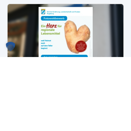
Fotowettbewerb des AELF Augsburg:
Gewinne einen von drei regionalen
Genusskörben!
Mehr lesen
Alle Nachrichten lesen