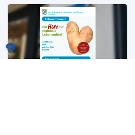
Fotowettbewerb des AELF Augsburg:
Gewinne einen von drei regionalen
Genusskörben!
Mehr lesen
Alle Nachrichten lesen